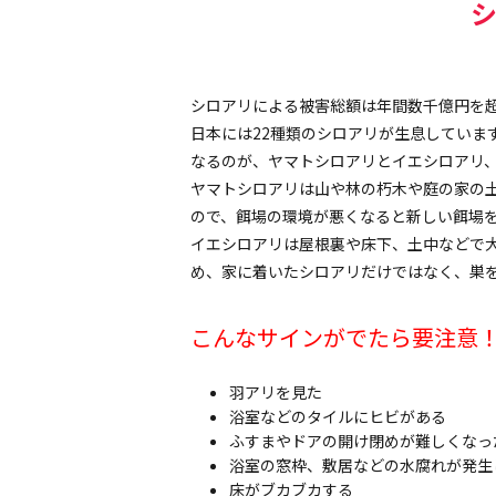
シロアリによる被害総額は年間数千億円を
日本には22種類のシロアリが生息していま
なるのが、ヤマトシロアリとイエシロアリ、
ヤマトシロアリは山や林の朽木や庭の家の
ので、餌場の環境が悪くなると新しい餌場
イエシロアリは屋根裏や床下、土中などで
め、家に着いたシロアリだけではなく、巣
こんなサインがでたら要注意
羽アリを見た
浴室などのタイルにヒビがある
ふすまやドアの開け閉めが難しくなっ
浴室の窓枠、敷居などの水腐れが発生
床がブカブカする