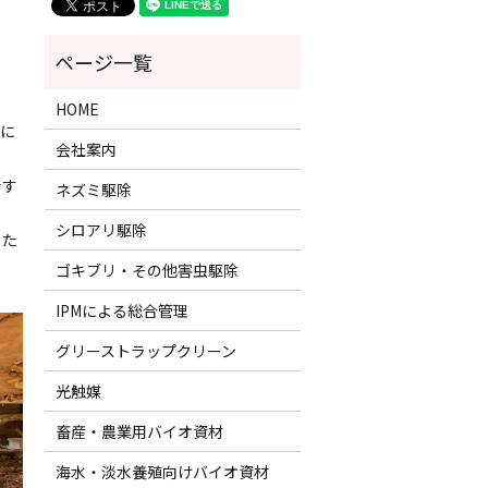
HOME
題に
会社案内
です
ネズミ駆除
シロアリ駆除
るた
ゴキブリ・その他害虫駆除
IPMによる総合管理
グリーストラップクリーン
光触媒
畜産・農業用バイオ資材
海水・淡水養殖向けバイオ資材