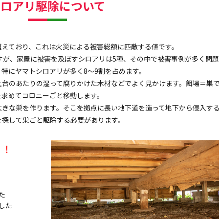
シロアリ駆除について
超えており、これは火災による被害総額に匹敵する値です。
すが、家屋に被害を及ぼすシロアリは5種、その中で被害事例が多く問
特にヤマトシロアリが多く8～9割を占めます。
土台のあたりの湿って腐りかけた木材などでよく見かけます。餌場＝巣
を求めてコロニーごと移動します。
大きな巣を作ります。そこを拠点に長い地下道を造って地下から侵入す
を探して巣ごと駆除する必要があります。
！！
た
した